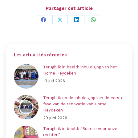
Partager cet article
Deel
Deel
Deel
Deel
op
op
op
op
Facebook
X
LinkedIn
WhatsApp
Les actualités récentes
Terugblik in beeld: inhuldiging van het
Home Heydeken
13 juli 2026
Terugblik op de inhuldiging van de eerste
fase van de renovatie van Home
Heydeken
29 juni 2026
Terugblik in beeld: “Ruimte voor onze
rechten”