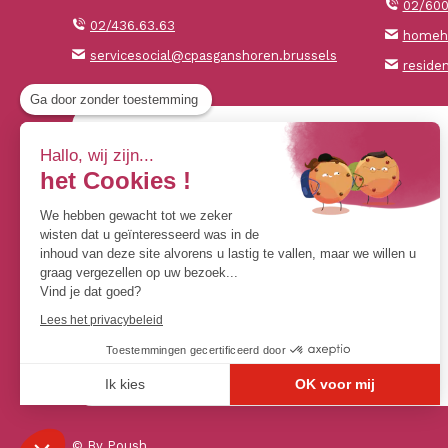
02/600
02/436.63.63
homehe
servicesocial@cpasganshoren.brussels
reside
Ga door zonder toestemming
Hallo, wij zijn...
het Cookies !
We hebben gewacht tot we zeker
wisten dat u geïnteresseerd was in de
inhoud van deze site alvorens u lastig te vallen, maar we willen u
graag vergezellen op uw bezoek...
Vind je dat goed?
Lees het privacybeleid
Toestemmingen gecertificeerd door
Ik kies
OK voor mij
Axeptio consent
Toestemmingsbeheerplatform: Personaliseer uw opties
© By Poush
Ons platform stelt u in staat om uw privacy-instellingen naar we