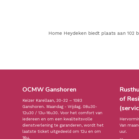
Home Heydeken biedt plaats aan 102 be
OCMW Ganshoren
Rusthu
of Res
Keizer Karellaan, 30-32 – 1083
(servic
Ganshoren. Maandag - Vrijdag. 08u30-
12u30 / 13u-16u30. Voor het comfort van
iedereen en om een kwaliteitsvolle
Hervormin
dienstverlening te garanderen, wordt het
Van maand
laatste ticket uitgedeeld om 12u en om
uur.
16u.