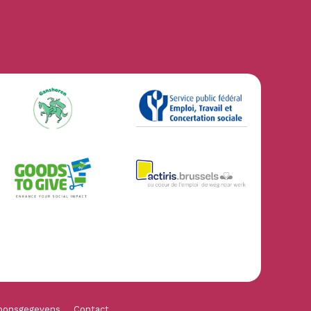
oonsgegevens
Contact
ng wordt voldaan. Pas uw voorkeuren aan om te bepalen hoe uw inform