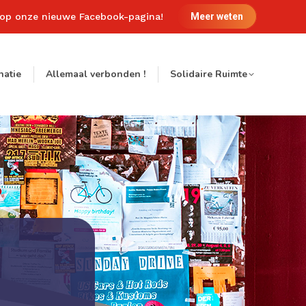
 op onze nieuwe Facebook-pagina!
Meer weten
natie
Allemaal verbonden !
Solidaire Ruimte