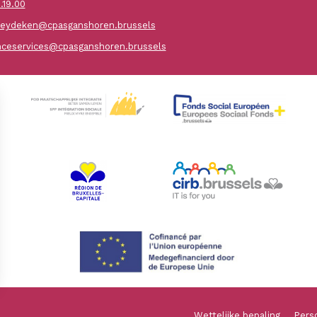
.19.00
ydeken@cpasganshoren.brussels
nceservices@cpasganshoren.brussels
Wettelijke bepaling
Pers
ns aan te passen en te beheren, en zorgt ervoor dat aan de regelgevi