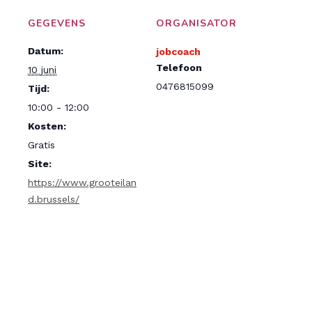
GEGEVENS
ORGANISATOR
Datum:
jobcoach
Telefoon
10 juni
0476815099
Tijd:
10:00 - 12:00
Kosten:
Gratis
Site:
https://www.grooteilan
d.brussels/