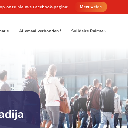
 op onze nieuwe Facebook-pagina!
Meer weten
natie
Allemaal verbonden !
Solidaire Ruimte
dija