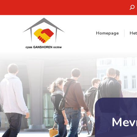
Zoe
Homepage
He
Mev