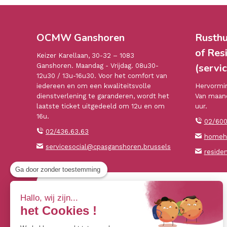
OCMW Ganshoren
Rusthu
of Res
Keizer Karellaan, 30-32 – 1083
(servic
Ganshoren. Maandag - Vrijdag. 08u30-
12u30 / 13u-16u30. Voor het comfort van
iedereen en om een kwaliteitsvolle
Hervormin
dienstverlening te garanderen, wordt het
Van maand
laatste ticket uitgedeeld om 12u en om
uur.
16u.
02/600
02/436.63.63
homehe
servicesocial@cpasganshoren.brussels
reside
Ga door zonder toestemming
Hallo, wij zijn...
het Cookies !