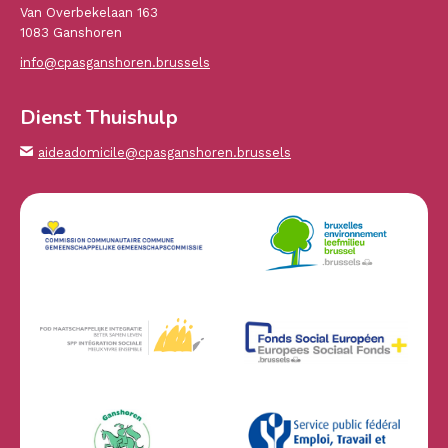
Van Overbekelaan 163
1083 Ganshoren
info@cpasganshoren.brussels
Dienst Thuishulp
aideadomicile@cpasganshoren.brussels