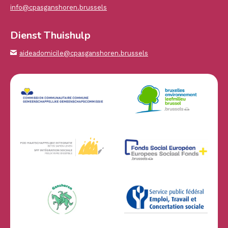
info@cpasganshoren.brussels
Dienst Thuishulp
aideadomicile@cpasganshoren.brussels